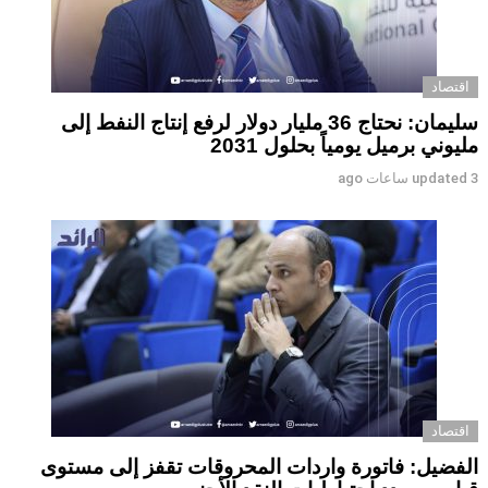
اقتصاد
سليمان: نحتاج 36 مليار دولار لرفع إنتاج النفط إلى
مليوني برميل يومياً بحلول 2031
3 ساعات ago
updated
اقتصاد
الفضيل: فاتورة واردات المحروقات تقفز إلى مستوى