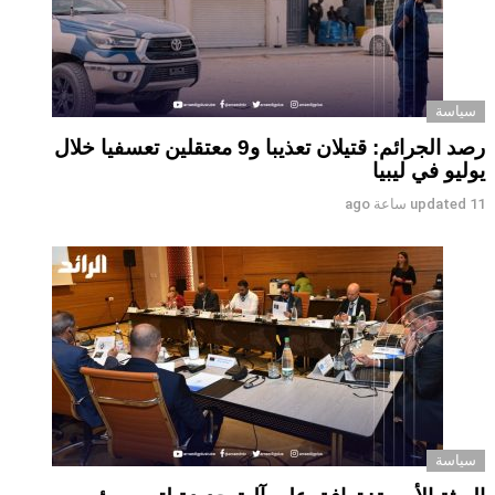
سياسة
رصد الجرائم: قتيلان تعذيبا و9 معتقلين تعسفيا خلال
يوليو في ليبيا
11 ساعة ago
updated
سياسة