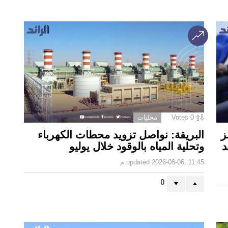
0
Votes
محليات
ز
البريقة: نواصل تزويد محطات الكهرباء
د
وتحلية المياه بالوقود خلال يوليو
2026-08-06, 11:45 م
updated
0