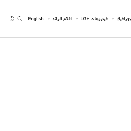
SEARCH
WITCH
وجرافيك
فيديوهات +LG
اقلام الرائد
English
SKIN