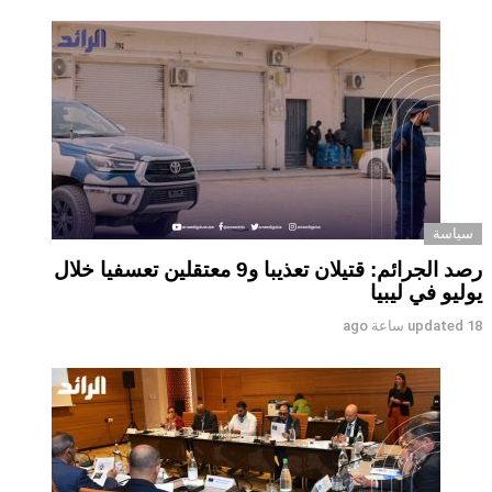
سياسة
رصد الجرائم: قتيلان تعذيبا و9 معتقلين تعسفيا خلال
يوليو في ليبيا
18 ساعة ago
updated