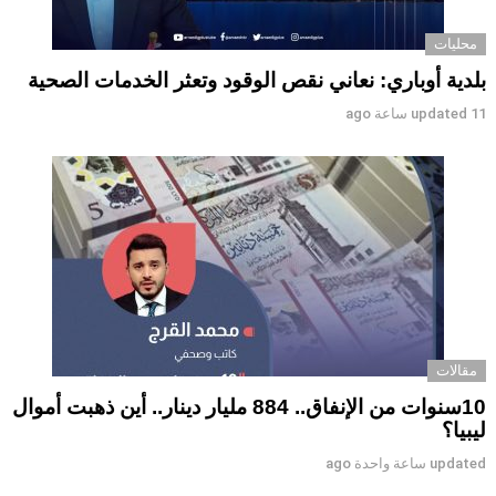
محليات
بلدية أوباري: نعاني نقص الوقود وتعثر الخدمات الصحية
11 ساعة ago
updated
مقالات
10سنوات من الإنفاق.. 884 مليار دينار.. أين ذهبت أموال
ليبيا؟
updated
ساعة واحدة ago