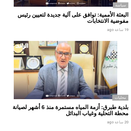
سياسة
البعثة الأممية: توافق على آلية جديدة لتعيين رئيس
مفوضية الانتخابات
19 ساعة ago
محليات
بلدية طبرق: أزمة المياه مستمرة منذ 6 أشهر لصيانة
محطة التحلية وغياب البدائل ‏ ‏
20 ساعة ago