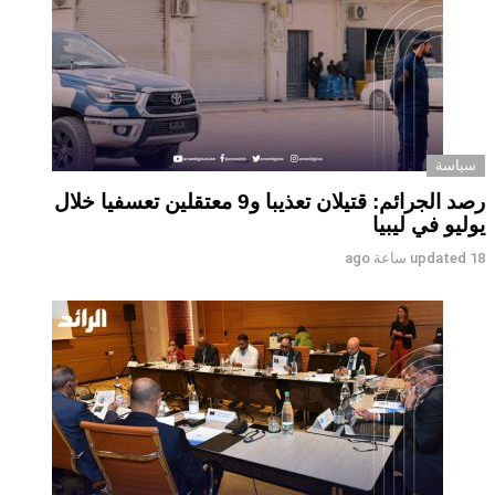
سياسة
رصد الجرائم: قتيلان تعذيبا و9 معتقلين تعسفيا خلال
يوليو في ليبيا
18 ساعة ago
updated