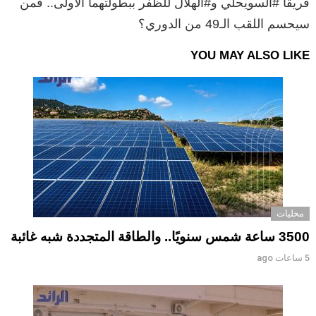
فريقا #السويحلي و#الهلال للظفر ببطولتهما الأولى.. فمن
سيحسم اللقب الـ49 من الدوري؟
YOU MAY ALSO LIKE
محليات
3500 ساعة شمس سنويًا.. والطاقة المتجددة شبه غائبة
5 ساعات ago