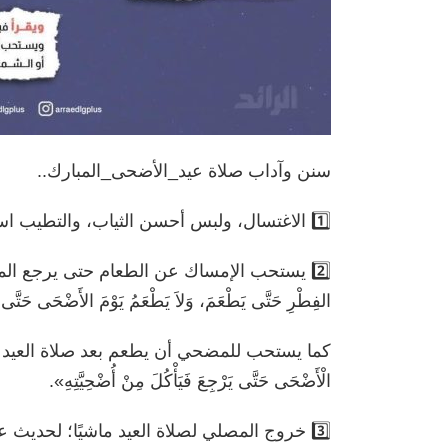
سنن وآداب صلاة عيد_الأضحى_المبارك..
1️⃣ الاغتسال، ولبس أحسن الثياب، والتطيب استعدادًا لصلاة العيد.
2️⃣ يستحب الإمساك عن الطعام حتى يرجع المصلي من
الفِطْرِ حَتَّى يَطْعَمَ، وَلاَ يَطْعَمُ يَوْمَ الأَضْحَى حَتَّى 
كما يستحب للمضحي أن يطعم بعد صلاة العيد من أُ
الْأَضْحَى حَتَّى يَرْجِعَ فَيَأْكُلَ مِنْ أُضْحِيَّتِهِ».
3️⃣ خروج المصلي لصلاة العيد ماشيًا؛ لحديث عليٍّ -ر