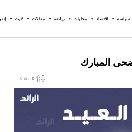
سياسة
اقتصاد
محليات
رياضة
مقالات
لايت
إنف
ضحى المبارك
Votes
0