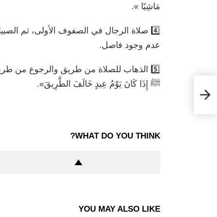
مَاشِيًا ».
4️⃣ صلاة الرجال في الصفوف الأولى، ثم الصبي
عدم وجود فاصل.
5️⃣ الذهاب للصلاة من طريق والرجوع من طريق آ
ﷺ إِذَا كَانَ يَوْمُ عِيدٍ خَالَفَ الطَّرِيقَ».
WHAT DO YOU THINK?
YOU MAY ALSO LIKE