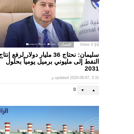
0
Votes
اقتصاد
سليمان: نحتاج 36 مليار دولار لرفع إنتاج
النفط إلى مليوني برميل يومياً بحلول
2031
2026-08-07, 3:31 م
updated
0