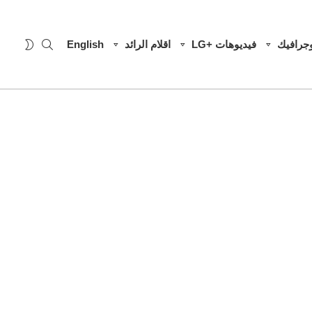
SEARCH
WITCH
وجرافيك
فيديوهات +LG
اقلام الرائد
English
SKIN