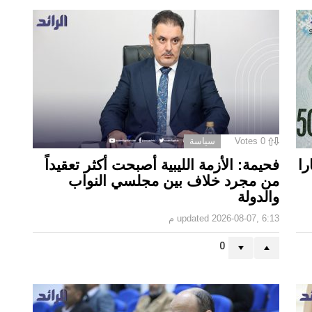
0
Votes
سياسة
ا.. الـ50 دينارا
فحيمة: الأزمة الليبية أصبحت أكثر تعقيداً
من مجرد خلاف بين مجلسي النواب
والدولة
2026-08-07, 6:13 م
updated
0