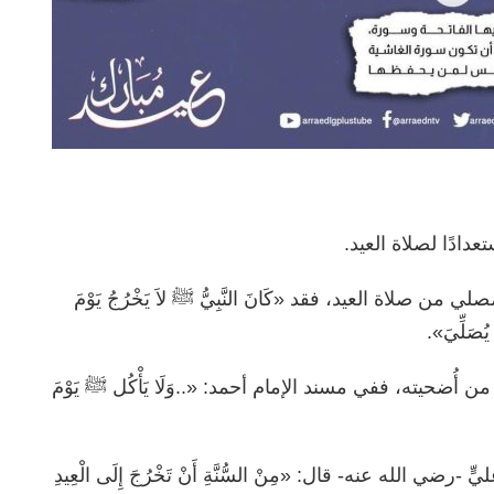
 صلاة العيد، فقد «كَانَ النَّبِيُّ ﷺ لاَ يَخْرُجُ يَوْمَ
يُصَلِّيَ».
ضحيته، ففي مسند الإمام أحمد: «..وَلَا يَأْكُل ﷺ يَوْمَ
ضي الله عنه- قال: «مِنْ السُّنَّةِ أَنْ تَخْرُجَ إِلَى الْعِيدِ