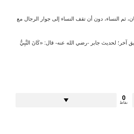
ان، ثم النساء، دون أن تقف النساء إلى جوار الرجال مع
خر؛ لحديث جابر -رضي الله عنه- قال: «كَانَ النَّبِيُّ
0
نقاط