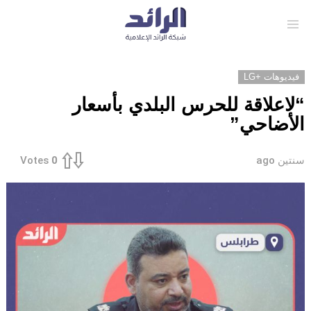
Menu
فيديوهات +LG
“لاعلاقة للحرس البلدي بأسعار
الأضاحي”
سنتين ago
Votes
0