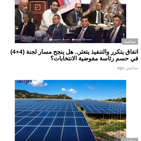
سياسة
اتفاق يتكرر والتنفيذ يتعثر.. هل ينجح مسار لجنة (4+4)
في حسم رئاسة مفوضية الانتخابات؟
ساعتين ago
محليات