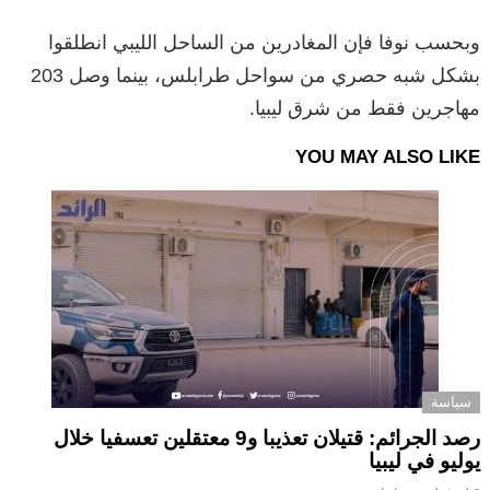
وبحسب نوفا فإن المغادرين من الساحل الليبي انطلقوا
بشكل شبه حصري من سواحل طرابلس، بينما وصل 203
مهاجرين فقط من شرق ليبيا.
YOU MAY ALSO LIKE
سياسة
رصد الجرائم: قتيلان تعذيبا و9 معتقلين تعسفيا خلال
يوليو في ليبيا