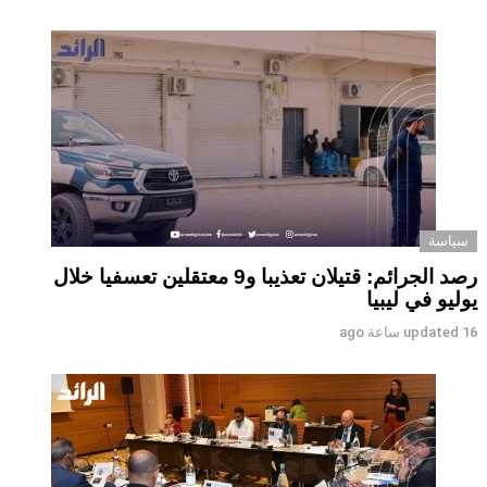
سياسة
رصد الجرائم: قتيلان تعذيبا و9 معتقلين تعسفيا خلال
يوليو في ليبيا
16 ساعة ago
updated