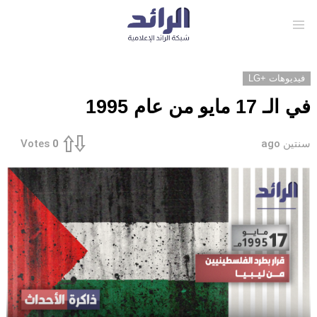
Menu
فيديوهات +LG
في الـ 17 مايو من عام 1995
سنتين ago
Votes
0