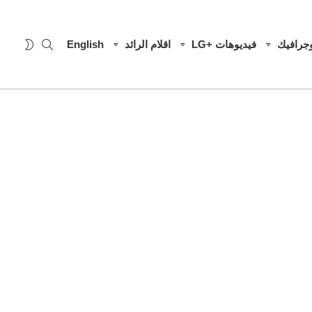
SEARCH
WITCH
وجرافيك
فيديوهات +LG
اقلام الرائد
English
SKIN