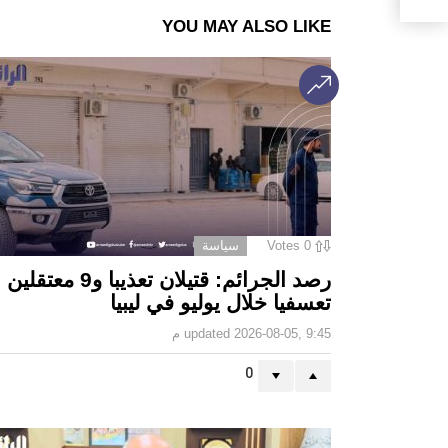
YOU MAY ALSO LIKE
0
Votes
سياسة
رصد الجرائم: قتيلان تعذيبا و9 معتقلين
تعسفيا خلال يوليو في ليبيا
2026-08-05, 9:45 م
updated
0