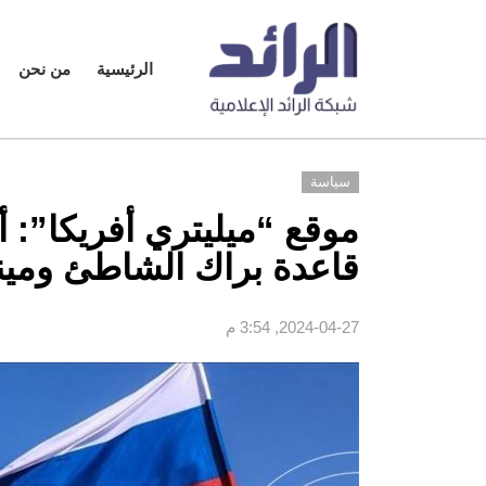
الرئيسية
من نحن
سياسة
موقع “ميليتري أفريكا”:
قاعدة براك الشاطئ ومينا
2024-04-27, 3:54 م