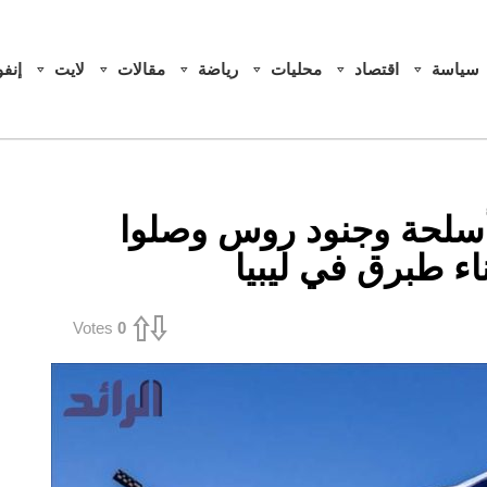
سياسة
اقتصاد
محليات
رياضة
مقالات
لايت
إنف
 أسلحة وجنود روس وصلوا
ء طبرق في ليبيا
Votes
0