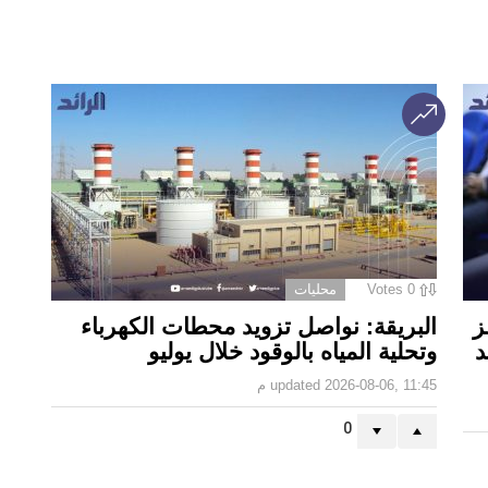
0
Votes
محليات
ز
البريقة: نواصل تزويد محطات الكهرباء
د
وتحلية المياه بالوقود خلال يوليو
2026-08-06, 11:45 م
updated
0