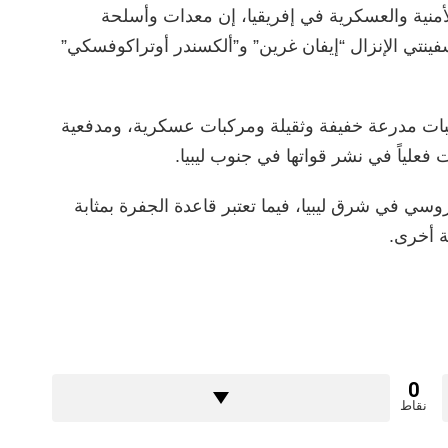
لأمنية والعسكرية في إفريقيا، إن معدات وأسلحة
فينتي الإنزال “إيفان غرين” و”ألكسندر أوتراكوفسكي”
بات مدرعة خفيفة وثقيلة ومركبات عسكرية، ومدفعية
فعلياً في نشر قواتها في جنوب ليبيا.
، تواجد ما بين 100 و1500 جندي روسي في شرق ليبيا، فيما تعتبر قاعدة الجفرة بمثابة
ة أخرى.
0
نقاط