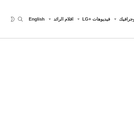
SEARCH
WITCH
وجرافيك
فيديوهات +LG
اقلام الرائد
English
SKIN