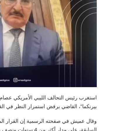
استغرب رئيس التحالف الليبي الأمريكي عصام ع
بيرنكما”، القاضي برفض استمرار النظر في الق
وقال عميش في صفحته الرسمية إن القرار الم
السابقة، على مدار أكثر من 4 سنوات ونصف بأهلية هذا القانون في محاكمة خليفة حفتر.