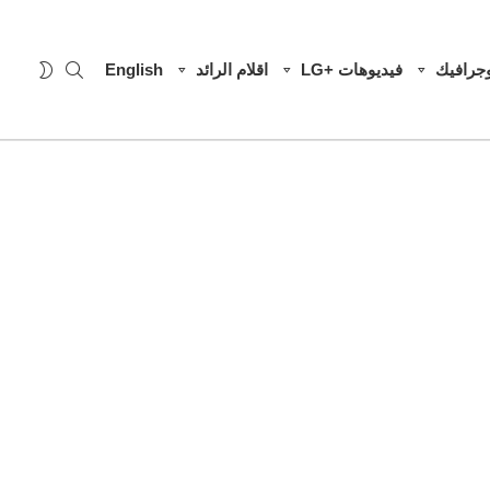
SEARCH
WITCH
وجرافيك
فيديوهات +LG
اقلام الرائد
English
SKIN