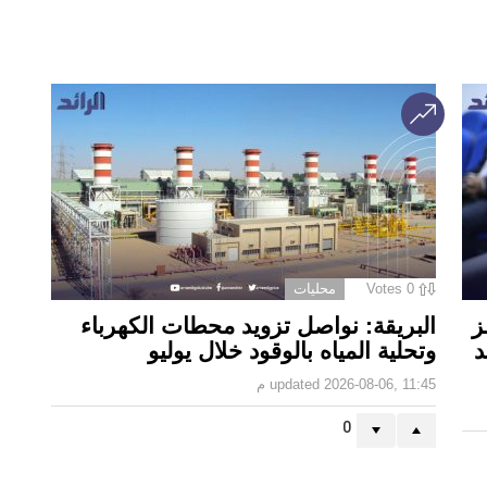
0
Votes
محليات
ز
البريقة: نواصل تزويد محطات الكهرباء
د
وتحلية المياه بالوقود خلال يوليو
2026-08-06, 11:45 م
updated
0