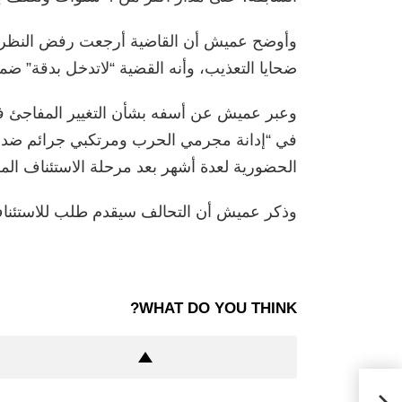
وأوضح عميش أن القاضية أرجعت رفض النظر في 
ضحايا التعذيب، وأنه القضية “لاتدخل بدقة” ض
وعبر عميش عن أسفه بشأن التغيير المفاجئ في
في “إدانة مجرمي الحرب ومرتكبي جرائم ضد حق
الحضورية لعدة أشهر بعد مرحلة الاستئناف الم
وذكر عميش أن التحالف سيقدم طلب للاستئناف خلال 30 يوما من ق
WHAT DO YOU THINK?
نيجر