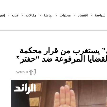
سياسة
اقتصاد
محليات
رياضة
مقالات
لايت
إنف
كي” يستغرب من قرار محكمة
لقضايا المرفوعة ضد “حفتر”
Votes
0