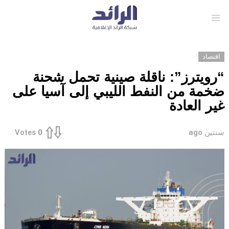
Menu
اقتصاد
“رويترز”: ناقلة صينية تحمل شحنة
ضخمة من النفط الليبي إلى آسيا على
غير العادة
سنتين ago
Votes
0