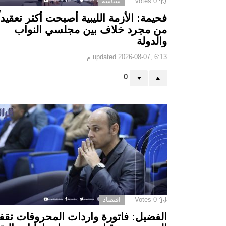
0
Votes
سياسة
فحيمة: الأزمة الليبية أصبحت أكثر تعقيداً
من مجرد خلاف بين مجلسي النواب
والدولة
2026-08-07, 6:13 م
updated
0
0
Votes
اقتصاد
الفضيل: فاتورة واردات المحروقات تقف