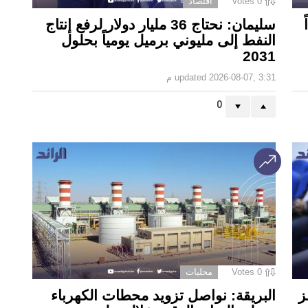
0
Votes
اقتصاد
سليمان: نحتاج 36 مليار دولار لرفع إنتاج
النفط إلى مليوني برميل يومياً بحلول
2031
2026-08-07, 3:31 م
updated
0
0
Votes
محليات
ز
البريقة: نواصل تزويد محطات الكهرباء