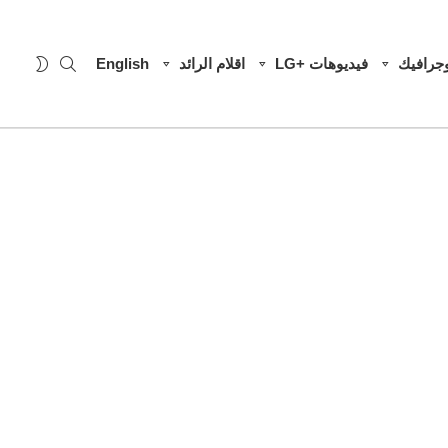
SEARCH
WITCH
وجرافيك
فيديوهات +LG
اقلام الرائد
English
SKIN