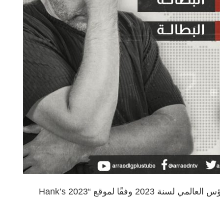
تصنيف ليبيا و دول شمال إفريقيا في مؤشر البؤس العالمي لسنة 2023 وفقًا لموقع “Hank’s 2023