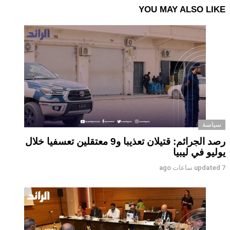
YOU MAY ALSO LIKE
سياسة
رصد الجرائم: قتيلان تعذيبا و9 معتقلين تعسفيا خلال
يوليو في ليبيا
7 ساعات ago
updated