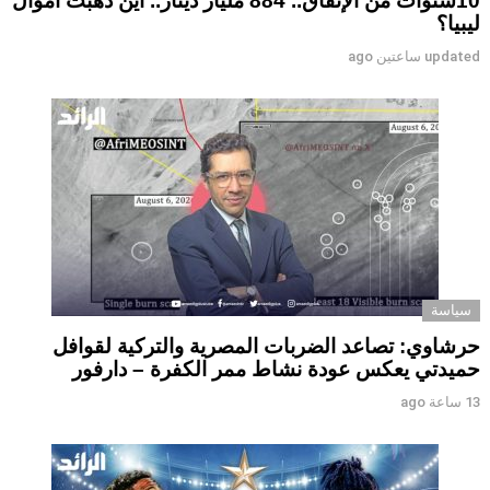
10سنوات من الإنفاق.. 884 مليار دينار.. أين ذهبت أموال
ليبيا؟
updated
ساعتين ago
سياسة
حرشاوي: تصاعد الضربات المصرية والتركية لقوافل
حميدتي يعكس عودة نشاط ممر الكفرة – دارفور
13 ساعة ago