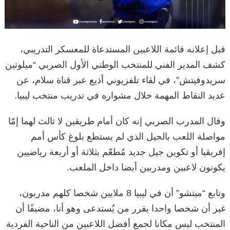
قبل إعلانه قائمة اللاعبين المستدعاة للمعسكر التدريبي،
كشف المدير الفني للمنتخب الوطني الأول الصربي “ميلوتين
سريدوفيتش”، في لقاء تلفزيوني أذيع عبر قناة سلام، عن
عديد النقاط المهمة خلال مشواره في تدريب منتخب ليبيا.
وقال المدرب الصربي إنه كان أمام طريقين لا ثالث لهما إمّا
مواصلة اللعب بالجيل الذي لم يستطع بلوغ كأس أمم
إفريقيا أو تكوين جيل جديد مُطعّم بثلاثة أو أربعة رياضيين
يكونون لاعبين ومدربين أيضا داخل الملعب.
وتابع “ميتشو” أن في ليبيا 8 ملايين شخصا كلهم مدربون،
غير أن شخصا واحدا يقرر من يُستدعى وهو أنا، مضيفًا أن
المنتخب ليس مكانا لجمع أفضل اللاعبين من الناحية الفردية