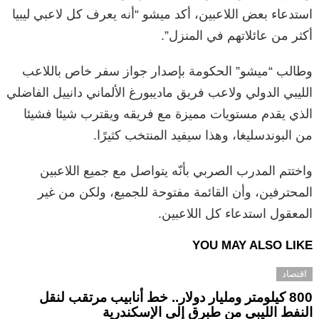
استدعاء بعض اللاعبين، أكد ميشو “أنه يعرف كل لاعبي ليبيا
أكثر من عائلاتهم في المنزل”.
وطالب “ميشو” الحكومة بإصدار جواز سفر خاص باللاعب
الليبي الدولي ولاعب فريق ماديبورغ الألماني دانييل الفاضلي
الذي يقدم مستويات مميزة مع فريقه ويقترب شيئا فشيئا
من البوندسليغا، وهذا سيفيد المنتخب كثيرًا.
واختتم المدرب الصربي بأنّه يتواصل مع جميع اللاعبين
المحترفين، وأن القائمة مفتوحة للجميع، ولكن من غير
المعقول استدعاء كل اللاعبين.
YOU MAY ALSO LIKE
اقتصاد
800 كيلومتر ومليار دولار.. خط أنابيب مرتقب لنقل
النفط الليبي من طبرق إلى الإسكندرية