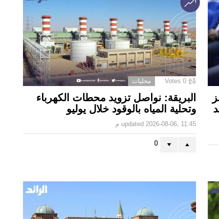
0
Votes
محليات
ز
البريقة: نواصل تزويد محطات الكهرباء
د
وتحلية المياه بالوقود خلال يوليو
2026-08-06, 11:45 م
updated
0