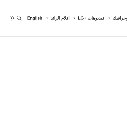
SEARCH
WITCH
وجرافيك
فيديوهات +LG
اقلام الرائد
English
SKIN