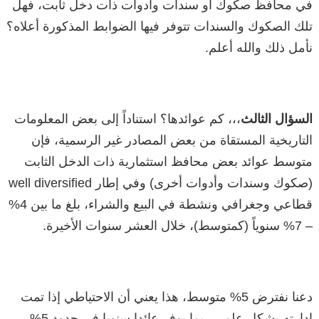
في محافظ صكوك أو سندات وأدوات ذات دخل ثابت، فهل
تلك الصكوك والسندات تتوفر فيها الضوابط المذكورة أعلاه؟
نأمل ذلك والله أعلم.
السؤال الثالث
،،، كم عوائدها؟ استناداً إلى بعض المعلومات
التاريخية المستقاة من بعض المصادر غير الرسمية، فإن
متوسط عوائد بعض محافظ استثمارية ذات الدخل الثابت
(صكوك وسندات وأدوات أخرى) وفي إطار well diversified
قطاعي وجغرافي ونشطة في البيع والشراء، بلغ ما بين 4%
– 7% سنوياً (كمتوسط)، خلال العشر سنوات الأخيرة.
دعنا نفترض 5% متوسط، هذا يعني أن الاحتياطي إذا تمت
إدارته بشكل علمي ربما يوفر عائدا سنويا في حدود 5%