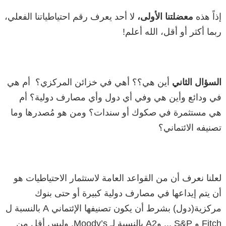
إذاً هذه
معضلتنا الأولى،
لا أحد يعرف رقم احتياطياتنا الفعلي،
ربما أكثر أو أقل، الله أعلم!
السؤال الثاني
أين هي؟؟ أهي في خزائن المركزي؟ أم هي
في ودائع وأين هي وفي أي دول وأي مصارف دولية؟ أم
هي مستثمرة في صكوك أو سندات؟ ومن هو مُصدرها وما
تصنيفه الائتماني؟
لعلنا نعرف أن من القواعد العامة لاستثمار الاحتياطيات هو
أن يتم إيداعها في مصارف دولية كبيرة أو حتى بنوك
مركزية(دول) بشرط أن يكون تصنيفها الإئتماني A بالنسبة ل
Fitch و S&P ,,, وA2 بالنسبة لـ Moody’s, وليس أقل من