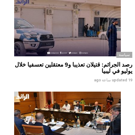
سياسة
رصد الجرائم: قتيلان تعذيبا و9 معتقلين تعسفيا خلال
يوليو في ليبيا
19 ساعة ago
updated