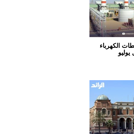
طات الكهرباء
 يوليو