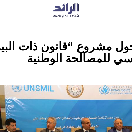
ول مشروع “قانون ذات البي
اسي للمصالحة الوطنية