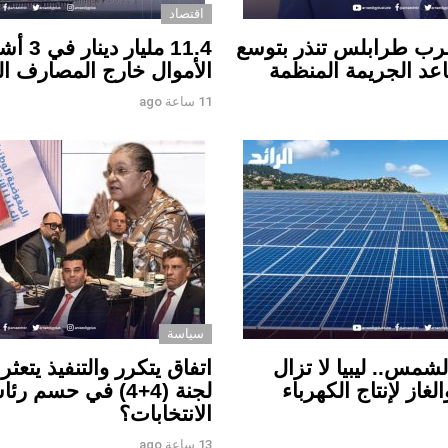
اقتصاد
رب طرابلس تنذر بتوسع
11.4 مل
اعد الجريمة المنظمة
الأموال خارج المصارف الل
11 ساعة ago
سياسة
شمس.. ليبيا لا تزال
اتفاق يتكرر والتنفيذ يتعث
غاز لإنتاج الكهرباء
لجنة (4+4) في حسم
الانتخابات؟
13 ساعة ago