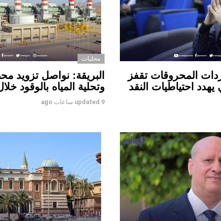
محليات
ردات المحروقات تقفز
البريقة: نواصل تزويد مح
هدد احتياطيات النقد
وتحلية المياه بالوقود خلال
9 ساعات ago
updated