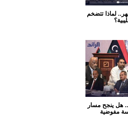
يار دينار في 3 أشهر.. لماذا تتضخم
يبية؟
ر.. هل ينجح مسار
 رئاسة مفوضية