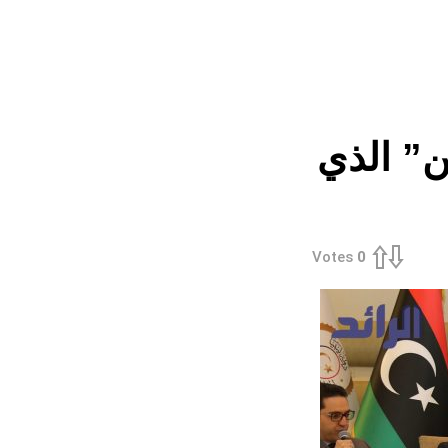
ن” الذي
Votes
0