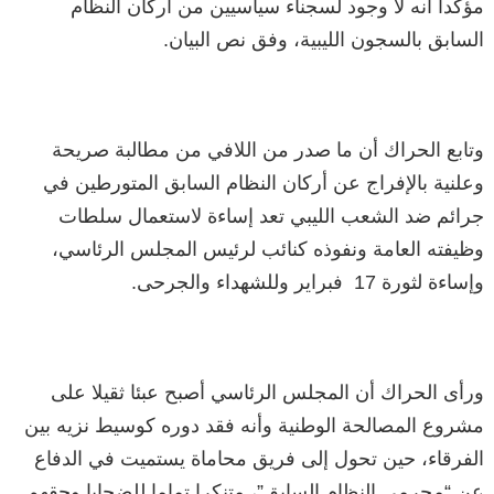
مؤكداً أنه لا وجود لسجناء سياسيين من أركان النظام
السابق بالسجون الليبية، وفق نص البيان.
وتابع الحراك أن ما صدر من اللافي من مطالبة صريحة
وعلنية بالإفراج عن أركان النظام السابق المتورطين في
جرائم ضد الشعب الليبي تعد إساءة لاستعمال سلطات
وظيفته العامة ونفوذه كنائب لرئيس المجلس الرئاسي،
وإساءة لثورة 17 فبراير وللشهداء والجرحى.
ورأى الحراك أن المجلس الرئاسي أصبح عبئا ثقيلا على
مشروع المصالحة الوطنية وأنه فقد دوره كوسيط نزيه بين
الفرقاء، حين تحول إلى فريق محاماة يستميت في الدفاع
عن “مجرمي النظام السابق”، متنكرا تماما للضحايا وحقهم