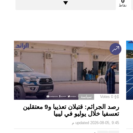
0
نقاط
0
Votes
سياسة
رصد الجرائم: قتيلان تعذيبا و9 معتقلين
تعسفيا خلال يوليو في ليبيا
2026-08-05, 9:45 م
updated