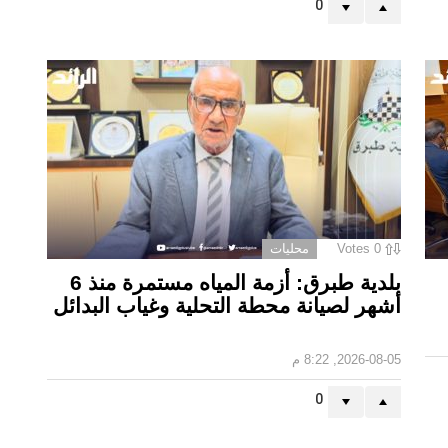
0
0
Votes
محليات
بلدية طبرق: أزمة المياه مستمرة منذ 6
أشهر لصيانة محطة التحلية وغياب البدائل ‏
2026-08-05, 8:22 م
0