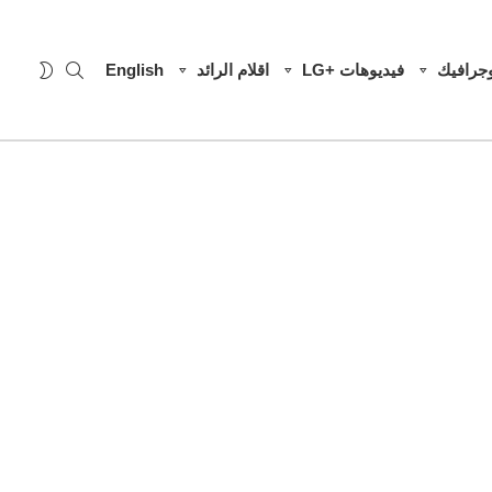
SEARCH
WITCH
وجرافيك
فيديوهات +LG
اقلام الرائد
English
SKIN