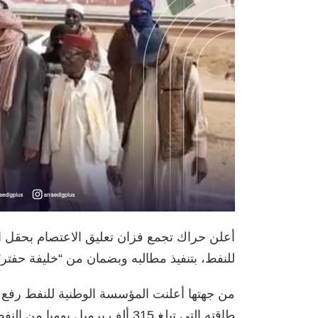
أعلن حراك تجمع فزان تعليق الاعتصام بحقل ا
للنفط، بتنفيذ مطالبه وبضمان من “خليفة حفتر”
من جهتها أعلنت المؤسسة الوطنية للنفط رفع ال
طاقته التي تبلغ 315 ألف برميل يوميا من النفط الخام.