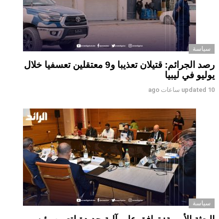
سياسة
رصد الجرائم: قتيلان تعذيبا و9 معتقلين تعسفيا خلال
يوليو في ليبيا
10 ساعات ago
updated
سياسة