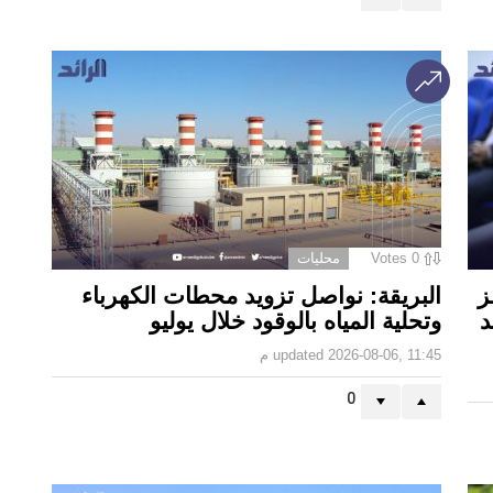
0
Votes
محليات
ز
البريقة: نواصل تزويد محطات الكهرباء
د
وتحلية المياه بالوقود خلال يوليو
2026-08-06, 11:45 م
updated
0