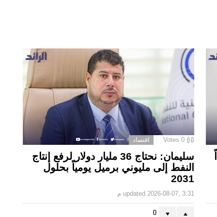
0
Votes
اقتصاد
سليمان: نحتاج 36 مليار دولار لرفع إنتاج
النفط إلى مليوني برميل يومياً بحلول
2031
2026-08-07, 3:31 م
updated
0