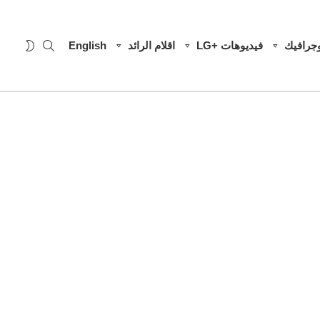
SEARCH
WITCH
وجرافيك
فيديوهات +LG
اقلام الرائد
English
SKIN