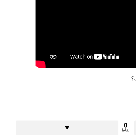
ب؟
0
نقاط