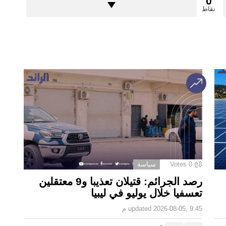
0
نقاط
0
Votes
سياسة
رصد الجرائم: قتيلان تعذيبا و9 معتقلين
تعسفيا خلال يوليو في ليبيا
2026-08-05, 9:45 م
updated