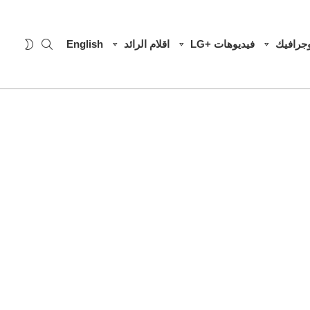
SEARCH
WITCH
وجرافيك
فيديوهات +LG
اقلام الرائد
English
SKIN