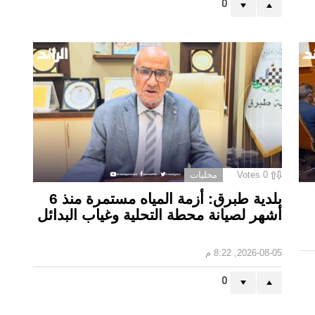
0
0
Votes
محليات
بلدية طبرق: أزمة المياه مستمرة منذ 6
أشهر لصيانة محطة التحلية وغياب البدائل ‏
2026-08-05, 8:22 م
0