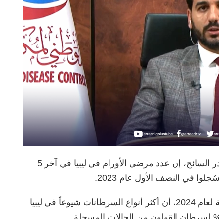
قال مدير الهيئة الوطنية لمكافحة السرطان حيدر السائح، إن عدد مرضى الأورام في ليبيا في آخر 5
وأضاف السائح، خلال اجتماع لعرض خطة الهيئة لعام 2024، أن أكثر أنواع السرطانات شيوعاً في ليبيا