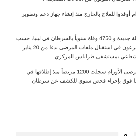
2 ألف مريض بالأورام أوفدوا للعلاج بالخارج منذ إنشاء جهاز دعم وتطوير
وبيّن السائح أن هناك 17,531 مصابا و7661 حالة جديدة و 4750 وفاة سنوياً بالسرطان في ليبيا، حسب
منظمة الصحة العالمية. وأكد السائح أنهم سيشرعون في استقبال ملفات المرضى بدءا من 20 يناير
. وقال السائح إن المنظومة الوطنية لتسجيل مرضى الأورام سجلت 1200 مريضاً منذ إطلاقها في
 مطالبا من هم في الـ50 عاما فما فوق بإجراء فحص سنوي للكشف عن سرطان