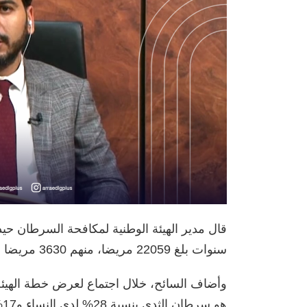
سنوات بلغ 22059 مريضا، منهم 3630 مريضا سُجلوا في النصف الأول عام 2023.
هو سرطان الثدي بنسبة 28% لدى النساء و17% لسرطان القولون من الحالات المسجلة .