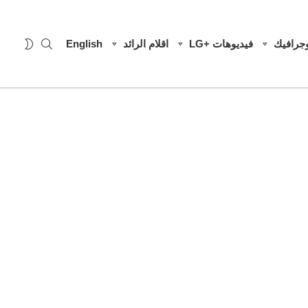
SEARCH
WITCH
وجرافيك
فيديوهات +LG
اقلام الرائد
English
SKIN