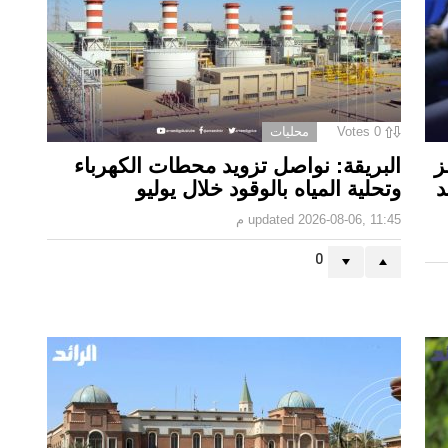
0
Votes
محليات
ز
البريقة: نواصل تزويد محطات الكهرباء
د
وتحلية المياه بالوقود خلال يوليو
2026-08-06, 11:45 م
updated
0