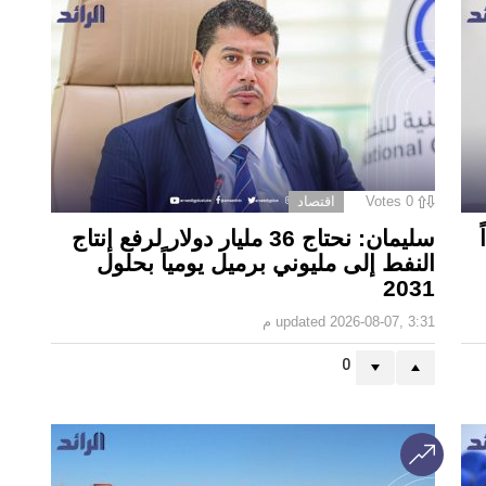
0
Votes
اقتصاد
سليمان: نحتاج 36 مليار دولار لرفع إنتاج
النفط إلى مليوني برميل يومياً بحلول
2031
2026-08-07, 3:31 م
updated
0