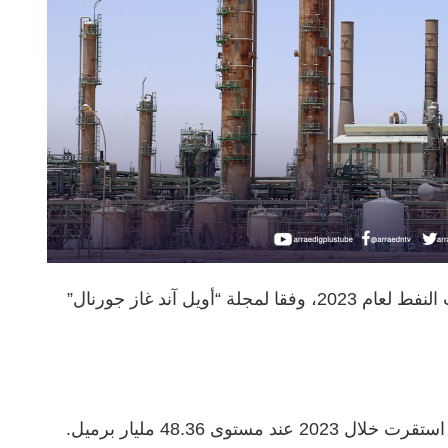
احتلت ليبيا المركز الخامس عربيا في احتياطات النفط لعام 2023، وفقا لمجلة “أويل آند غاز جورنال”
توى 48.36 مليار برميل.