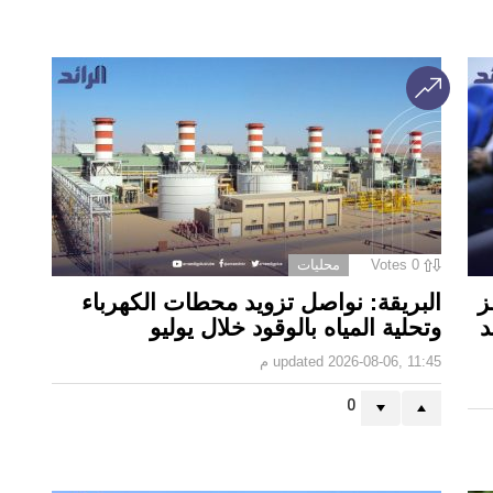
0
Votes
محليات
ز
البريقة: نواصل تزويد محطات الكهرباء
د
وتحلية المياه بالوقود خلال يوليو
2026-08-06, 11:45 م
updated
0