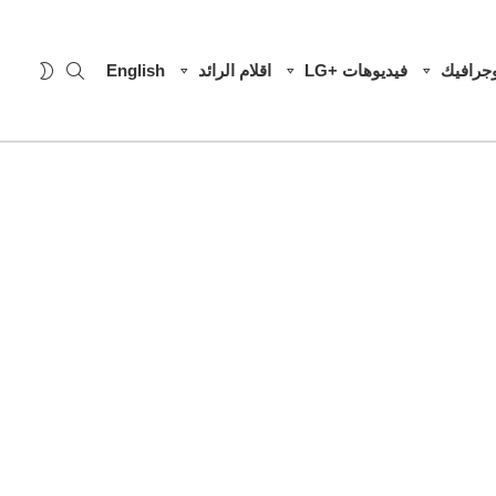
SEARCH
WITCH
وجرافيك
فيديوهات +LG
اقلام الرائد
English
SKIN