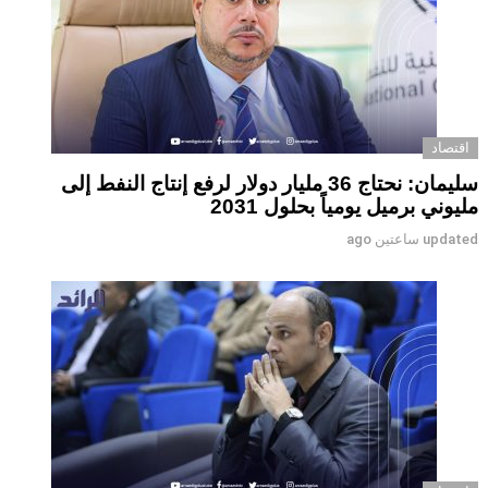
اقتصاد
سليمان: نحتاج 36 مليار دولار لرفع إنتاج النفط إلى
مليوني برميل يومياً بحلول 2031
updated
ساعتين ago