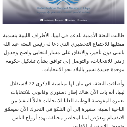
طالبت البعثة الأممية للدعم في ليبيا، الأطراف الليبية بتسمية
ممثليها للاجتماع التحضيري الذي دعا له رئيس البعثة عبد الله
باتيلي دون تأخير، والاتفاق على مسار انتخابي واضح وجدول
زمني للانتخابات، والتوصل إلى توافق بشأن تشكيل حكومة
موحدة جديدة تسير بالبلاد نحو الانتخابات.
وأضافت البعثة، في بيان لها بمناسبة الذكرى 72 لاستقلال
ليبيا، أنه بات الآن هناك إطار دستوري وقانوني للانتخابات
تعتبره المفوضية الوطنية العليا للانتخابات قابلاً للتنفيذ من
الناحية الفنية، مشيرة إلى أن التلكؤ في التحرك الآن سيعمّق
الانقسام ويعرّض ليبيا لمخاطر مختلفة تهدد أرواح الناس
وتقوض الاستقرار الإقليمي.