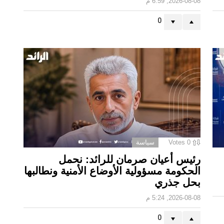
2026-08-08, 6:59 م
0
0
Votes
سياسة
رئيس أعيان صرمان للرائد: نحمل
الحكومة مسؤولية الأوضاع الأمنية ونطالبها
بحل جذري
2026-08-08, 5:24 م
0