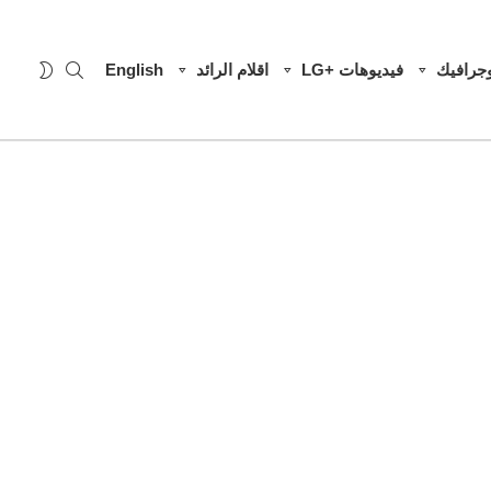
SEARCH
WITCH
وجرافيك
فيديوهات +LG
اقلام الرائد
English
SKIN