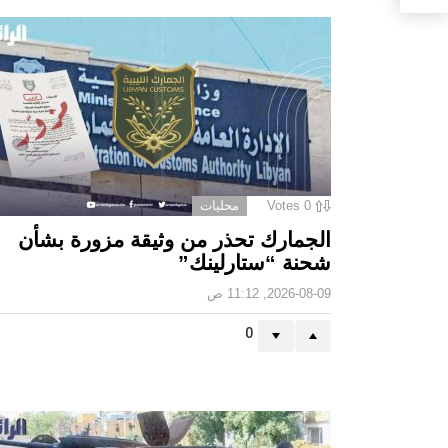
0
Votes
محليات
الجمارك تحذر من وثيقة مزورة بشأن
شحنة “ستارلينك”
2026-08-09, 11:12 ص
0