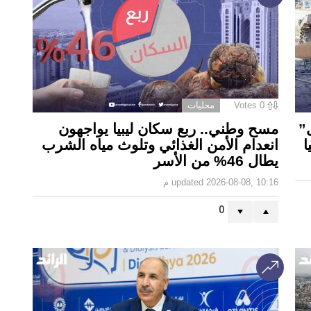
0
Votes
محليات
”
مسح وطني.. ربع سكان ليبيا يواجهون
ا
انعدام الأمن الغذائي وتلوث مياه الشرب
يطال 46% من الأسر
2026-08-08, 10:16 م
updated
0