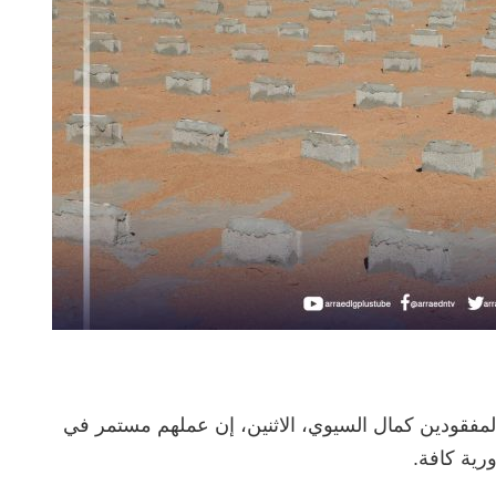
لمفقودين كمال السيوي، الاثنين، إن عملهم مستمر في
رية كافة.