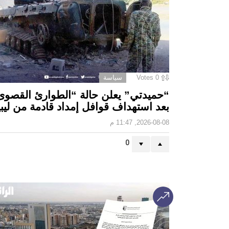
0
Votes
سياسة
“حميدتي” يعلن حالة “الطوارئ القصوى
بعد استهداف قوافل إمداد قادمة من ليبي
2026-08-08, 11:47 م
0