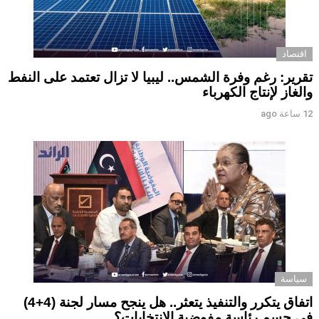
اقتصاد
تقرير: رغم وفرة الشمس.. ليبيا لا تزال تعتمد على النفط
والغاز لإنتاج الكهرباء
12 ساعة ago
سياسة
اتفاق يتكرر والتنفيذ يتعثر.. هل ينجح مسار لجنة (4+4)
في حسم رئاسة مفوضية الانتخابات؟