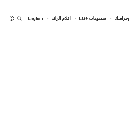
SEARCH
WITCH
وجرافيك
فيديوهات +LG
اقلام الرائد
English
SKIN