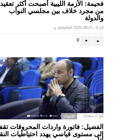
فحيمة: الأزمة الليبية أصبحت أكثر تعقيداً
من مجرد خلاف بين مجلسي النواب
والدولة
2026-08-07, 6:13 م
updated
0
0
Votes
اقتصاد
الفضيل: فاتورة واردات المحروقات تقف
إلى مستوى قياسي يهدد احتياطيات النق