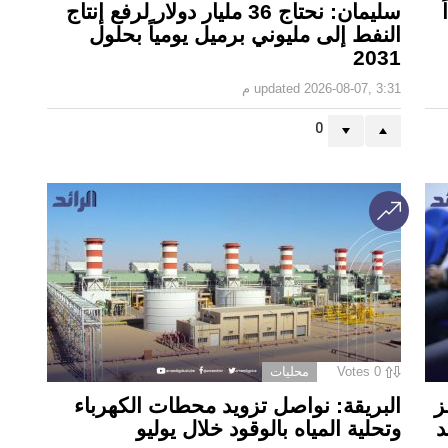
سليمان: نحتاج 36 مليار دولار لرفع إنتاج
النفط إلى مليوني برميل يومياً بحلول
2031
2026-08-07, 3:31 م
updated
0
0
Votes
محليات
ز
البريقة: نواصل تزويد محطات الكهرباء
د
وتحلية المياه بالوقود خلال يوليو