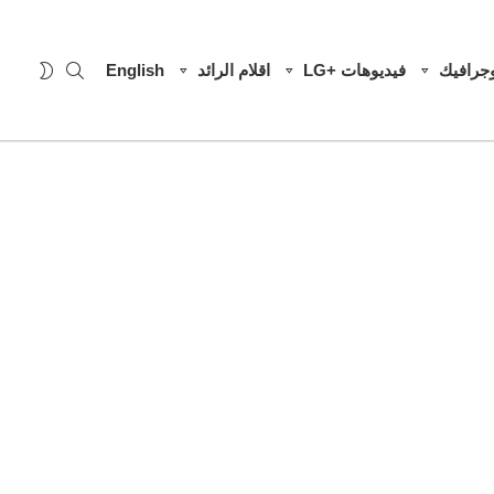
SEARCH
WITCH
وجرافيك
فيديوهات +LG
اقلام الرائد
English
SKIN