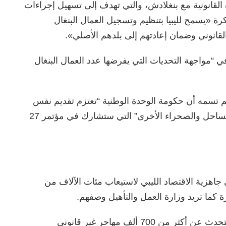
هجرة القانونية مع بنغلادش، والتي تهدف إلى تسهيل إجراءات
 «يسمح لليبيا بتنظيم وتسجيل العمال البنغال
القانوني وضمان إعادتهم إلى بلدهم الأصلي».
في “مواجهة التحديات التي يفرضها عدد العمال البنغال
 تسمه أن حكومة الوحدة الوطنية “تعتزم تقديم نفس
المذكرة الموقعة مع بنغلاديش أيضا إلى دول الساحل والصحراء الأخرى” التي ستشارك في مؤتمر 27
اهزية الاقتصاد الليبي لاستيعاب مئات الآلاف من
ة كما تريد وزارة العمل والتأهيل وصفهم.
فأرقام المنظمة الدولية للهجرة بخصوص ليبيا تتحدث عن أكثر من 700 ألف مهاجر غير قانوني