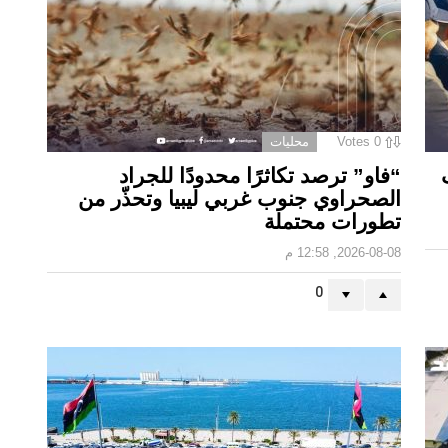
0
Votes
محليات
“فاو” ترصد تكاثرًا محدودًا للجراد
الصحراوي جنوب غربي ليبيا وتحذّر من
تطورات محتملة
2026-08-08, 12:58 م
0