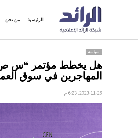
الرئيسية
من نحن
سياسة
هل يخطط مؤتمر “س ص”
المهاجرين في سوق العمل
2023-11-26, 6:23 م