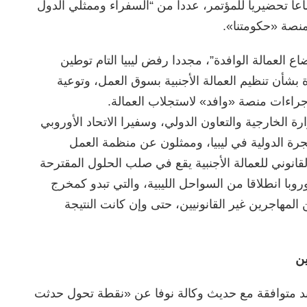
اعا تحضيريا للمؤتمر، عددا من “السفراء وممثلي الدول
منصة «حكومتنا».
 العمالة الوافدة”، مجددا رفض ليبيا التام توطين
 بشأن تنظيم العمالة الأجنبية بسوق العمل، وتوعية
جراءات منصة «وافد» لاستجلاب العمالة.
ة الخارجية والتعاون الدولي، وسفيرا الاتحاد الأوروبي
هجرة الدولية في ليبيا، وممثلون عن منظمة العمل
لقانوني للعمالة الأجنبية يقع في صلب الحلول المقترحة
روبا انطلاقا من السواحل الليبية، والتي تبدو كمخرج
مهاجرين غير القانونيين، حتى وإن كانت النتيجة
ين
عابد متوافقة مع حديث وكالة نوفا عن «نقطة تحول حدثت