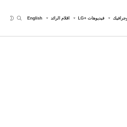
SEARCH
WITCH
وجرافيك
فيديوهات +LG
اقلام الرائد
English
SKIN