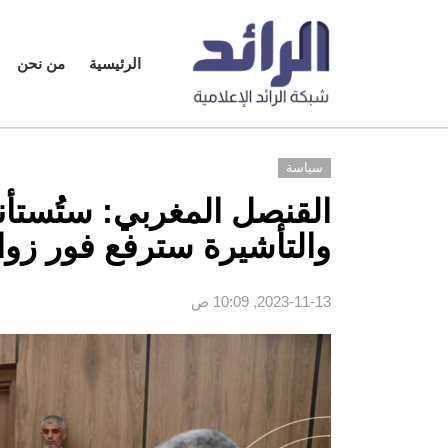
الرئيسية
من نحن
سياسة
القنصل المغربي: ستُستأنف
والتأشيرة سترفع فور زو
2023-11-13, 10:09 ص