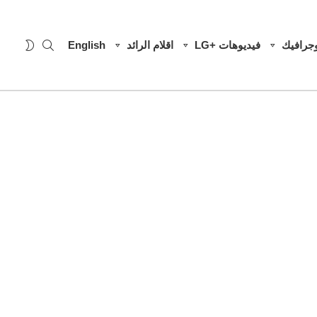
SEARCH
WITCH
وجرافيك
فيديوهات +LG
اقلام الرائد
English
SKIN