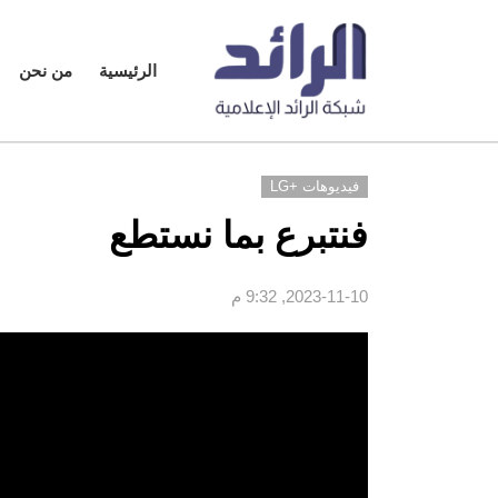
الرئيسية
من نحن
فيديوهات +LG
فنتبرع بما نستطع
2023-11-10, 9:32 م