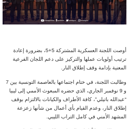
أوصت اللجنة العسكریة المشتركة 5+5، بضرورة إعادة
ترتیب أولویات عملھا والتركیز على دعم اللجان الفرعیة
المعنیة بإدامة وقف إطلاق النار.
وطالبت اللجنة، في ختام اجتماعها بالعاصمة التونسية بين 7
و 9 نوفمبر الجاري، الذي حضره المبعوث الأممي إلى ليبيا
“عبدالله باتيلي”، كافة الأطراف والكیانات بالالتزام بوقف
إطلاق النار، وعدم القیام بأي أعمال من شأنھا زعزعة
المشھد الأمني في كامل التراب اللیبي.