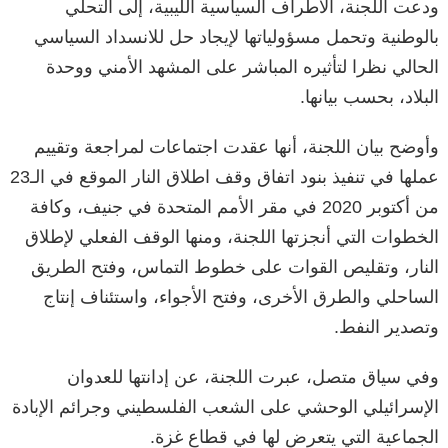
ودعت اللجنة، الأطراف السیاسیة اللیبیة، إلى التحلي
بالوطنیة وتحمل مسؤولیاتھا لإيجاد حل للانسداد السیاسي
الحالي نظرا لتأثیره المباشر على المشھد الأمني ووحدة
البلاد، بحسب بيانها.
وأوضح بيان اللجنة، أنها عقدت اجتماعات لمراجعة وتقییم
عملها في تنفیذ بنود اتفاق وقف اطلاق النار الموقع في الـ23
من أكتوبر 2020 في مقر الأمم المتحدة في جنیف، وكافة
الخطوات التي أنجزتها اللجنة، ومنها الوقف الفعلي لإطلاق
النار، وتقلیص القوات على خطوط التماس، وفتح الطریق
الساحلي والطرق الأخرى، وفتح الأجواء، واستئناف إنتاج
وتصدیر النفط.
وفي سياق متصل، عبرت اللجنة، عن إدانتھا للعدوان
الإسرائیلي الوحشي على الشعب الفلسطیني وجرائم الإبادة
الجماعیة التي یتعرض لھا في قطاع غزة.