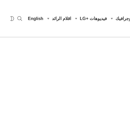
SEARCH
WITCH
وجرافيك
فيديوهات +LG
اقلام الرائد
English
SKIN