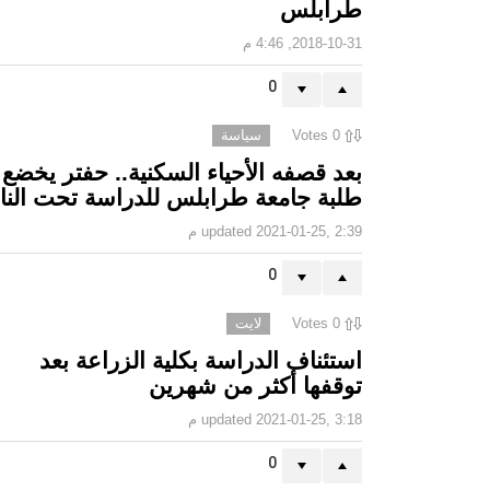
طرابلس
2018-10-31, 4:46 م
0
0
Votes
سياسة
بعد قصفه الأحياء السكنية.. حفتر يخضع
طلبة جامعة طرابلس للدراسة تحت النا
2021-01-25, 2:39 م
updated
0
0
Votes
لايت
استئناف الدراسة بكلية الزراعة بعد
توقفها أكثر من شهرين
2021-01-25, 3:18 م
updated
0