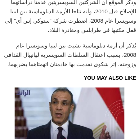
وذكر الموقع أن الشركتين السويسريتين قدمتا دراساتهما
للإصلاح قبل 2010، وأنه نتاجا للأزمة الدبلوماسية بين ليبيا
وسويسرا عام 2008، اضطرت شركة “ستوكي إس أي” إلى
قفل مكتبها في طرابلس ومغادرة البلاد.
يُذكر أن أزمة دبلوماسية نشبت بين ليبيا وسويسرا عام
2008، بسبب اعتقال السلطات السويسرية لهانيبال القذافي
وزوجته، إثر شكوى تقدمت بها خادمتان اتهمتاهما بضربهما.
YOU MAY ALSO LIKE