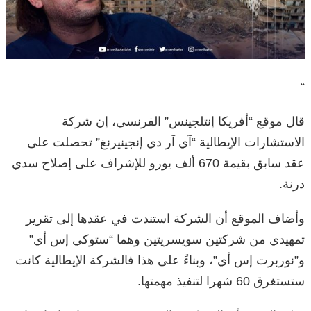
“
قال موقع “أفريكا إنتلجينس” الفرنسي، إن شركة
الاستشارات الإيطالية “آي آر دي إنجينيرنغ” تحصلت على
عقد سابق بقيمة 670 ألف يورو للإشراف على إصلاح سدي
درنة.
وأضاف الموقع أن الشركة استندت في عقدها إلى تقرير
تمهيدي من شركتين سويسريتين وهما “ستوكي إس أي”
و”نوربرت إس أي”، وبناءً على هذا فالشركة الإيطالية كانت
ستستغرق 60 شهرا لتنفيذ مهمتها.