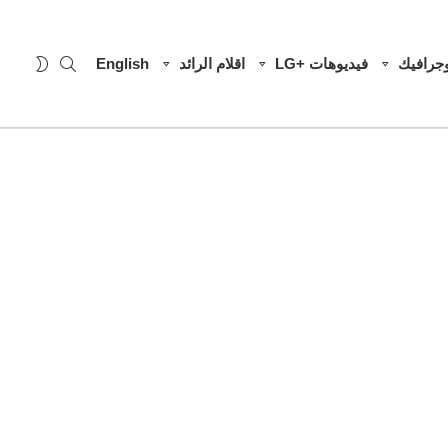
SEARCH
WITCH
وجرافيك
فيديوهات +LG
اقلام الرائد
English
SKIN