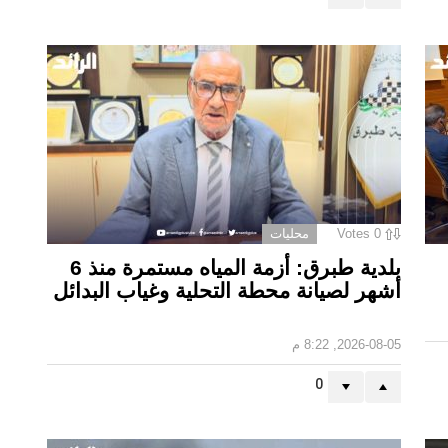
0
Votes
محليات
بلدية طبرق: أزمة المياه مستمرة منذ 6
أشهر لصيانة محطة التحلية وغياب البدائل ‏
2026-08-05, 8:22 م
0