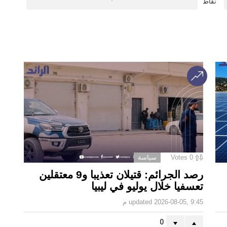
نقاط
0
Votes
سياسة
رصد الجرائم: قتيلان تعذيبا و9 معتقلين
تعسفيا خلال يوليو في ليبيا
2026-08-05, 9:45 م
updated
0