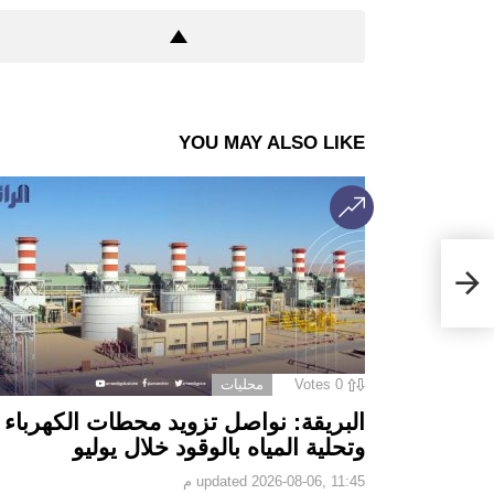
YOU MAY ALSO LIKE
ضربت
0
Votes
محليات
البريقة: نواصل تزويد محطات الكهرباء
وتحلية المياه بالوقود خلال يوليو
2026-08-06, 11:45 م
updated