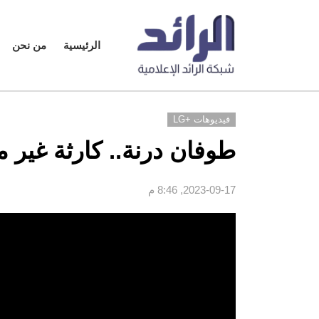
الرئيسية
من نحن
فيديوهات +LG
طوفان درنة.. كارثة غير
2023-09-17, 8:46 م