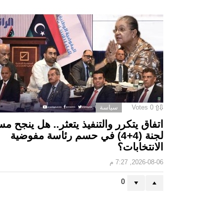
0
Votes
سياسة
اتفاق يتكرر والتنفيذ يتعثر.. هل ينجح مس
لجنة (4+4) في حسم رئاسة مفوضية
الانتخابات؟
2026-08-06, 7:27 م
0