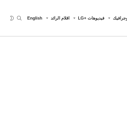
SEARCH
WITCH
وجرافيك
فيديوهات +LG
اقلام الرائد
English
SKIN