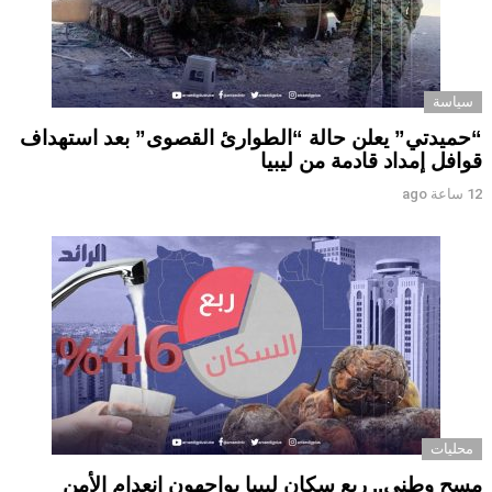
سياسة
“حميدتي” يعلن حالة “الطوارئ القصوى” بعد استهداف
قوافل إمداد قادمة من ليبيا
12 ساعة ago
محليات
مسح وطني.. ربع سكان ليبيا يواجهون انعدام الأمن