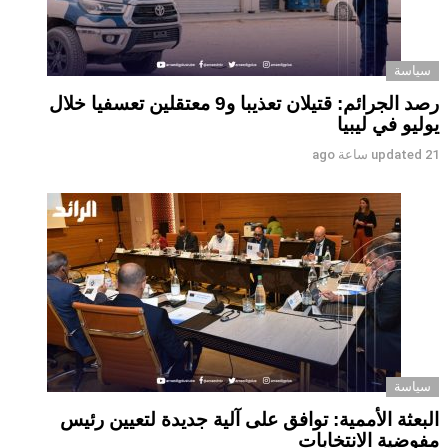
سياسة
رصد الجرائم: قتيلان تعذيبا و9 معتقلين تعسفيا خلال
يوليو في ليبيا
21 ساعة ago
updated
سياسة
البعثة الأممية: توافق على آلية جديدة لتعيين رئيس
مفوضية الانتخابات