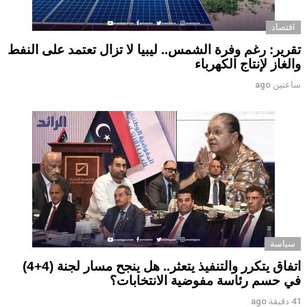
اقتصاد
تقرير: رغم وفرة الشمس.. ليبيا لا تزال تعتمد على النفط
والغاز لإنتاج الكهرباء
ساعتين ago
سياسة
اتفاق يتكرر والتنفيذ يتعثر.. هل ينجح مسار لجنة (4+4)
في حسم رئاسة مفوضية الانتخابات؟
41 دقيقة ago