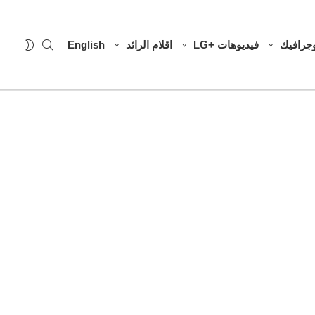
SEARCH
WITCH
وجرافيك
فيديوهات +LG
اقلام الرائد
English
SKIN