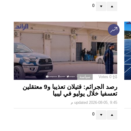
0
0
Votes
سياسة
رصد الجرائم: قتيلان تعذيبا و9 معتقلين
تعسفيا خلال يوليو في ليبيا
2026-08-05, 9:45 م
updated
0