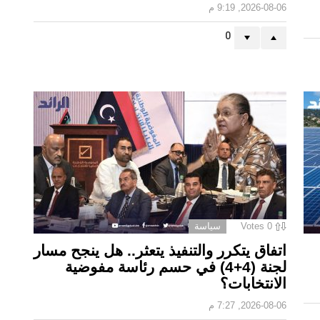
2026-08-06, 9:19 م
0
0
Votes
سياسة
اتفاق يتكرر والتنفيذ يتعثر.. هل ينجح مسار
لجنة (4+4) في حسم رئاسة مفوضية
الانتخابات؟
2026-08-06, 7:27 م