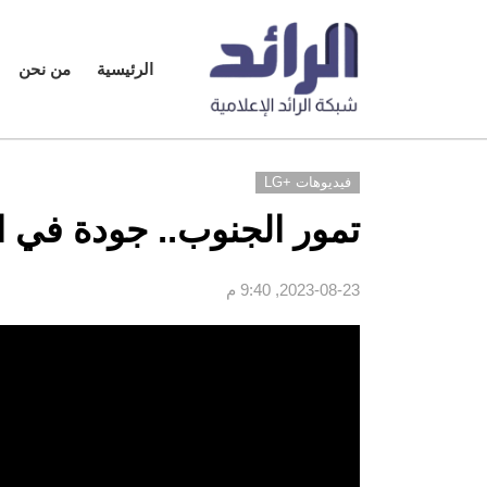
الرئيسية
من نحن
فيديوهات +LG
تمور الجنوب.. جودة في ا
2023-08-23, 9:40 م