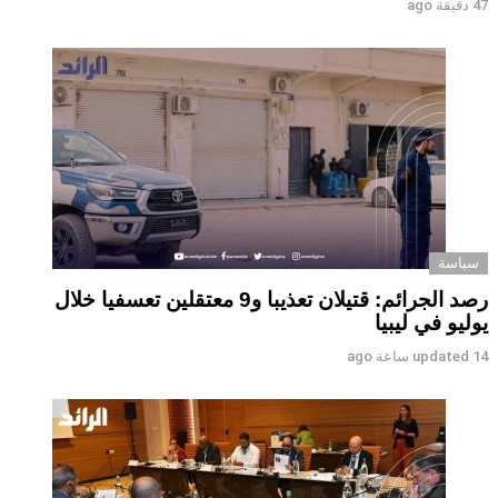
47 دقيقة ago
سياسة
رصد الجرائم: قتيلان تعذيبا و9 معتقلين تعسفيا خلال
يوليو في ليبيا
14 ساعة ago
updated