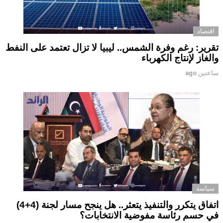
اقتصاد
تقرير: رغم وفرة الشمس.. ليبيا لا تزال تعتمد على النفط
والغاز لإنتاج الكهرباء
ساعتين ago
سياسة
اتفاق يتكرر والتنفيذ يتعثر.. هل ينجح مسار لجنة (4+4)
في حسم رئاسة مفوضية الانتخابات؟