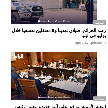
سياسة
رصد الجرائم: قتيلان تعذيبا و9 معتقلين تعسفيا خلال
يوليو في ليبيا
21 ساعة ago
updated
سياسة
البعثة الأممية: توافق على آلية جديدة لتعيين رئيس