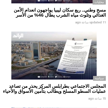
محليات
مسح وطني.. ربع سكان ليبيا يواجهون انعدام الأمن
الغذائي وتلوث مياه الشرب يطال 46% من الأسر
11 ساعة ago
updated
سياسة
المجلس الاجتماعي بطرابلس المركز يحذر من تصاعد
عمليات السطو المسلح ويطالب بتأمين الأسواق والأحياء
15 ساعة ago