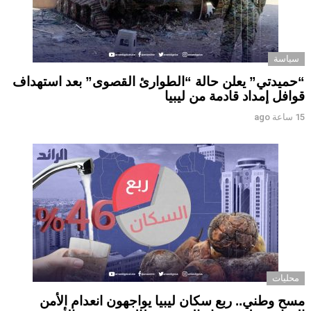
سياسة
“حميدتي” يعلن حالة “الطوارئ القصوى” بعد استهداف
قوافل إمداد قادمة من ليبيا
15 ساعة ago
محليات
مسح وطني.. ربع سكان ليبيا يواجهون انعدام الأمن