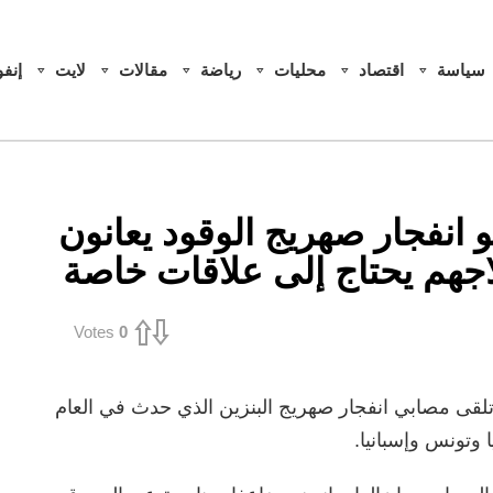
سياسة
اقتصاد
محليات
رياضة
مقالات
لايت
إنف
و انفجار صهريج الوقود يعانون
هم يحتاج إلى علاقات خاصة
Votes
0
 تلقى مصابي انفجار صهريج البنزين الذي حدث في العام
 وتونس وإسبانيا.