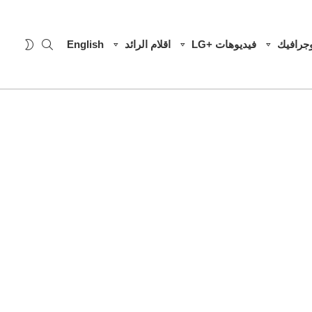
SEARCH
WITCH
وجرافيك
فيديوهات +LG
اقلام الرائد
English
SKIN