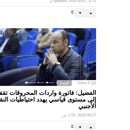
2026-08-07, 6:13 م
updated
0
0
Votes
اقتصاد
الفضيل: فاتورة واردات المحروقات تقف
إلى مستوى قياسي يهدد احتياطيات النق
الأجنبي
2026-08-07, 1:05 ص
0