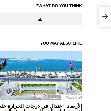
WHAT DO YOU THINK?
حجم
YOU MAY ALSO LIKE
0
Votes
محليات
الأرصاد: اعتدال في درجات الحرارة عل