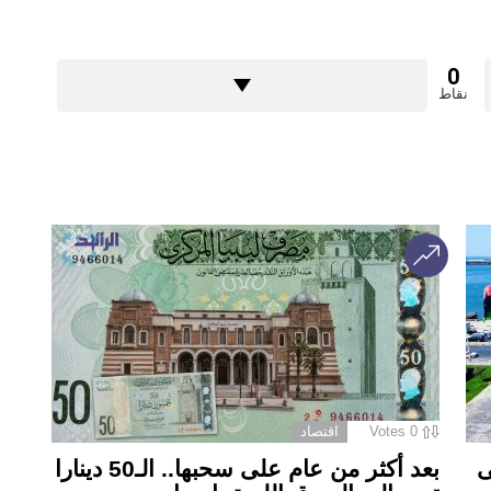
0
نقاط
0
Votes
اقتصاد
ى
بعد أكثر من عام على سحبها.. الـ50 دينارا