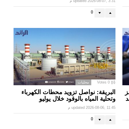
2026-08-07, 3:31 م
updated
0
0
Votes
محليات
ز
البريقة: نواصل تزويد محطات الكهرباء
د
وتحلية المياه بالوقود خلال يوليو
2026-08-06, 11:45 م
updated
0